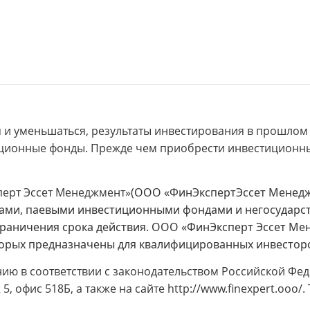
 и уменьшаться, результаты инвестирования в прошлом 
иционные фонды. Прежде чем приобрести инвестиционны
перт Эссет Менеджмент»
(ООО «ФинЭкспертЭссет Менедж
ами, паевыми инвестиционными фондами и негосударст
 ограничения срока действия. ООО «ФинЭксперт Эссет М
рых предназначены для квалифицированных инвесторов
 в соответствии с законодательством Российской Федер
аж 5, офис 518Б, а также на сайте http://www.finexpert.ooo/.